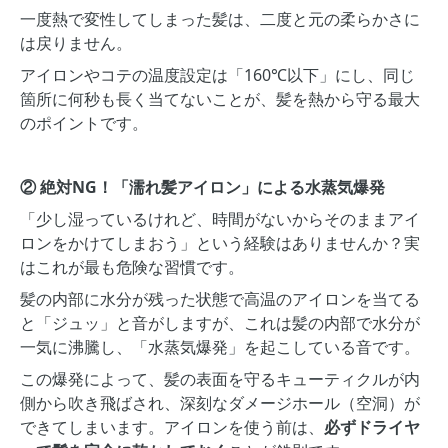
一度熱で変性してしまった髪は、二度と元の柔らかさに
は戻りません。
アイロンやコテの温度設定は「160℃以下」にし、同じ
箇所に何秒も長く当てないことが、髪を熱から守る最大
のポイントです。
② 絶対NG！「濡れ髪アイロン」による水蒸気爆発
「少し湿っているけれど、時間がないからそのままアイ
ロンをかけてしまおう」という経験はありませんか？実
はこれが最も危険な習慣です。
髪の内部に水分が残った状態で高温のアイロンを当てる
と「ジュッ」と音がしますが、これは髪の内部で水分が
一気に沸騰し、「水蒸気爆発」を起こしている音です。
この爆発によって、髪の表面を守るキューティクルが内
側から吹き飛ばされ、深刻なダメージホール（空洞）が
できてしまいます。アイロンを使う前は、
必ずドライヤ